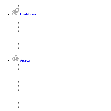
Crash Game
Arcade