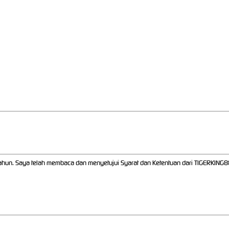
ahun. Saya telah membaca dan menyetujui Syarat dan Ketentuan dari TIGERKING8