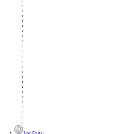
Live Casino