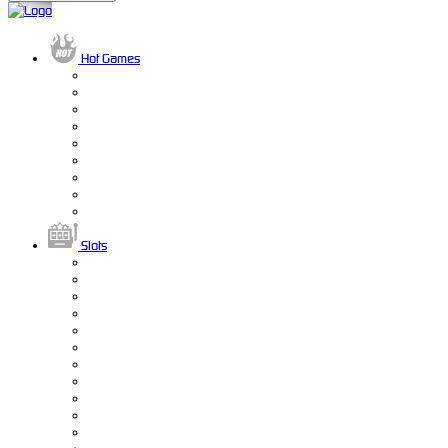
Hot Games
Slots