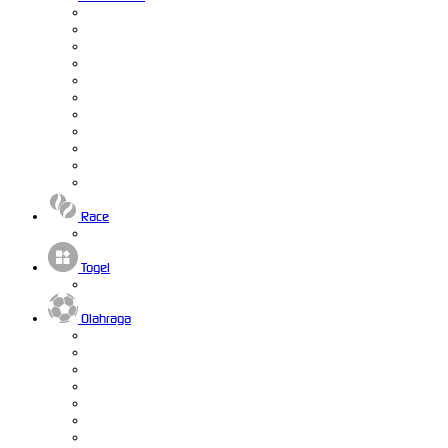
Race
Togel
Olahraga