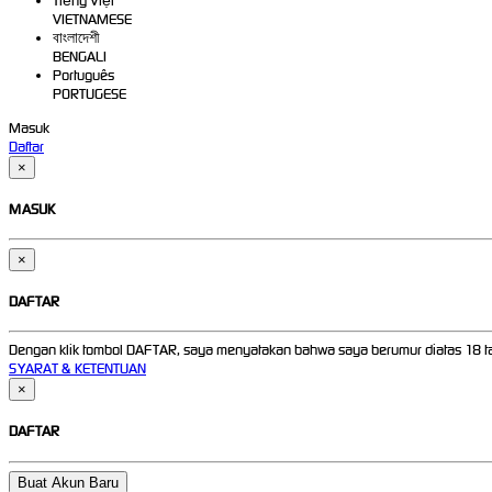
Tiếng Việt
VIETNAMESE
বাংলাদেশী
BENGALI
Português
PORTUGESE
Masuk
Daftar
×
MASUK
×
DAFTAR
Dengan klik tombol DAFTAR, saya menyatakan bahwa saya berumur diatas 18 t
SYARAT & KETENTUAN
×
DAFTAR
Buat Akun Baru