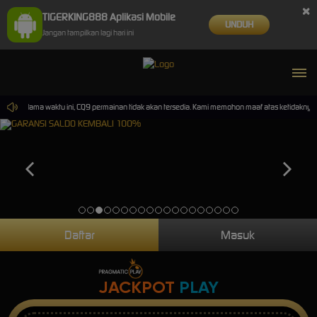
×
TIGERKING888 Aplikasi Mobile
UNDUH
Jangan tampilkan lagi hari ini
00. Selama waktu ini, CQ9 permainan tidak akan tersedia. Kami memohon maaf atas ketidaknya
Daftar
Masuk
JACKPOT
PLAY