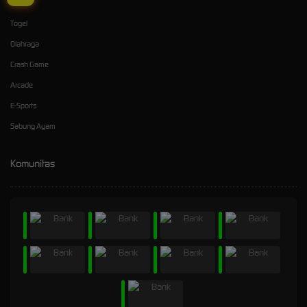
Race
Togel
Olahraga
Crash Game
Arcade
E-Sports
Sabung Ayam
Komunitas